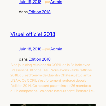
Juin 19, 2018
—
Admin
par
dans
Edition 2018
Visuel officiel 2018
Juin 18, 2018
—
Admin
par
dans
Edition 2018
A ce jour, cinq réunions du COPIL de la Ballade avec
Brassens 2018 ont eu lieu. Nous avons validé l’affiche
2018, qui est l’œuvre de Quentin Château, étudiant à
LISAA. Ce COPIL s’est fortement renforcé depuis
l’édition 2014. Ce ne sont pas moins de 26 membres
qui le composent. Les coordinateurs sont : Bernard Le…