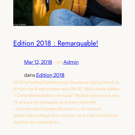
Edition 2018 : Remarquable!
Mar 12, 2018
—
Admin
par
dans
Edition 2018
2018 Le festival Ballade avec Brassens s’est achevé ce
dimanche 9 septembre vers 19h30. Mais quelle édition
? Cette 8ème édition rennaise* fêtait le dimanche, ses
14 ans sur les pelouses de la bien nommée
« promenade Georges Brassens », un espace
piétonnier protégé des rumeurs de la ville où il fait bon
égrener les couplets du…